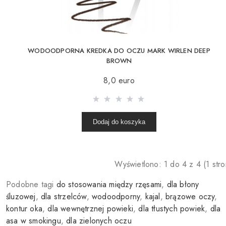
WODOODPORNA KREDKA DO OCZU MARK WIRLEN DEEP
BROWN
8,0 euro
Dodaj do koszyka
Wyświetlono: 1 do 4 z 4 (1 stro
Podobne tagi
do stosowania między rzęsami
,
dla błony
śluzowej
,
dla strzelców
,
wodoodporny
,
kajal
,
brązowe oczy
,
kontur oka
,
dla wewnętrznej powieki
,
dla tłustych powiek
,
dla
asa w smokingu
,
dla zielonych oczu