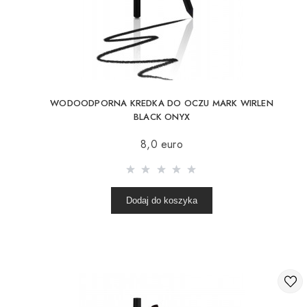
KOSMETYKI DO POLICZKÓW
PĘDZLE DO MAKIJAŻU
AKCESORIA
BLOG
WODOODPORNA KREDKA DO OCZU MARK WIRLEN
KONTAKTY
BLACK ONYX
8,0 euro
UA
RU
PL
EN
Dodaj do koszyka