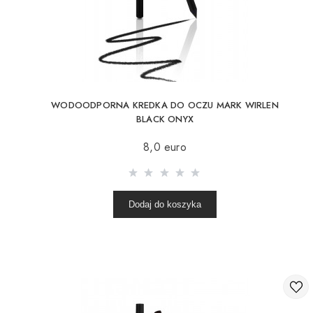
KOSMETYKI DO POLICZKÓW
PĘDZLE DO MAKIJAŻU
AKCESORIA
BLOG
WODOODPORNA KREDKA DO OCZU MARK WIRLEN
KONTAKTY
BLACK ONYX
8,0 euro
UA
RU
PL
EN
Dodaj do koszyka