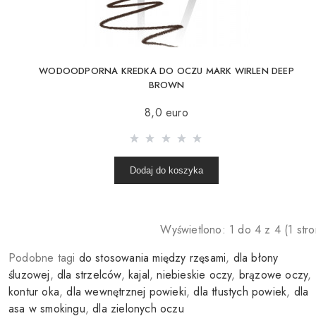
WODOODPORNA KREDKA DO OCZU MARK WIRLEN DEEP
BROWN
8,0 euro
Dodaj do koszyka
Wyświetlono: 1 do 4 z 4 (1 stro
Podobne tagi
do stosowania między rzęsami
,
dla błony
śluzowej
,
dla strzelców
,
kajal
,
niebieskie oczy
,
brązowe oczy
,
kontur oka
,
dla wewnętrznej powieki
,
dla tłustych powiek
,
dla
asa w smokingu
,
dla zielonych oczu