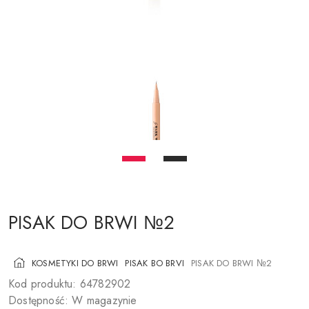
KOSMETYKI DO POLICZKÓW
PĘDZLE DO MAKIJAŻU
AKCESORIA
BLOG
KONTAKTY
UA
RU
PL
EN
PISAK DO BRWI №2
KOSMETYKI DO BRWI
PISAK BO BRVI
PISAK DO BRWI №2
Kod produktu: 64782902
Dostępność: W magazynie