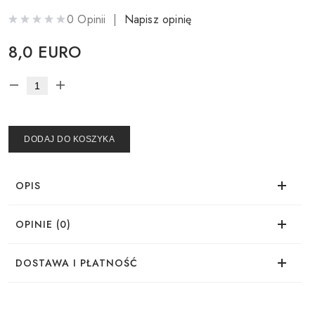
0 Opinii |
Napisz opinię
8,0 EURO
DODAJ DO KOSZYKA
OPIS
OPINIE (0)
Brak opinii dla tego produktu.
DOSTAWA I PŁATNOŚĆ
DOSTAWA