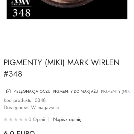
KOSMETYKI DO POLICZKÓW
PĘDZLE DO MAKIJAŻU
AKCESORIA
BLOG
KONTAKTY
PIGMENTY (MIKI) MARK WIRLEN
#348
UA
RU
PL
EN
PIELĘGNACJA OCZU
PIGMENTY DO MAKIJAŻU
PIGMENTY (MIKI)
Kod produktu: 0348
Dostępność: W magazynie
0 Opinii |
Napisz opinię
6,0 EURO