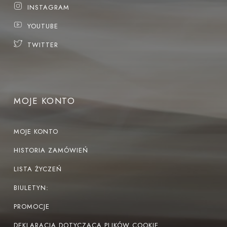
INSTAGRAM
YOUTUBE
TWITTER
MOJE KONTO
MOJE KONTO
HISTORIA ZAMÓWIEŃ
LISTA ŻYCZEŃ
BIULETYN:
PROMOCJE
DEKLARACJA DOTYCZĄCA PLIKÓW COOKIE