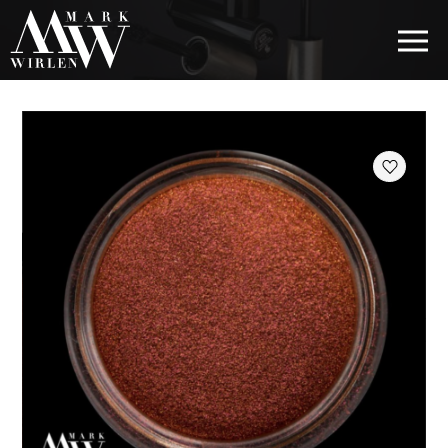
EUR
BEST SELLERS
KOSMETYKI DO WŁOSÓW
PIELĘGNACJA OCZU
KOSMETYKI DO BRWI
KOSMETYKI DO UST
KOSMETYKI DO TWARZY