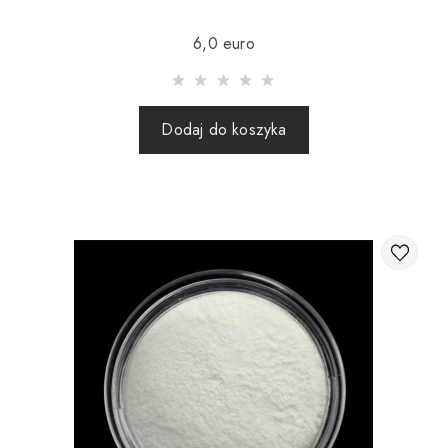
Wysyłka realizowana jest po 100% przedpłacie za towar
6,0 euro
wraz z kosztami wysyłki (paczki zagraniczne za pobraniem
nie są wysyłane).
Wysyłanie paczek za granicę odbywa się 2 razy w tygodniu.
Dodaj do koszyka
Po wysłaniu zamówienia otrzymujesz numer Tracking, za
pomocą którego możesz śledzić przesyłkę.
Wysyłając zamówienie za granicę za pośrednictwem
przewoźnika, sklep internetowy nie ponosi
odpowiedzialności za bezpieczeństwo i integralność
przesyłki.