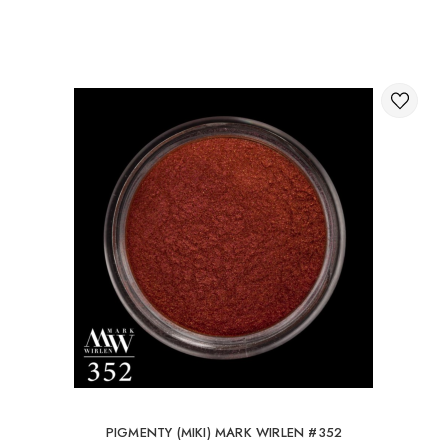
Poprzez koszyk na stronie internetowej;
Międzynarodowa dostawa zamówień
Możesz zamówić dostawę zamówienia za granicę.
Dostępne metody dostawy paczek międzynarodowych:
Dostawa międzynarodowa przez UkrPochta;
Dostawa międzynarodowa przez New Post / Nova Post
(Polska, Mołdawia, Niemcy, Czechy, Litwa, Rumunia,
Słowacja, Estonia, Łotwa, Węgry, Włochy, Wielka Brytania,
Hiszpania).
Darmowa dostawa jest możliwa dla zamówień
powyżej 80Є
Przy zamówieniu do 80Є koszt dostawy wynosi 16Є.
PIGMENTY (MIKI) MARK WIRLEN #352