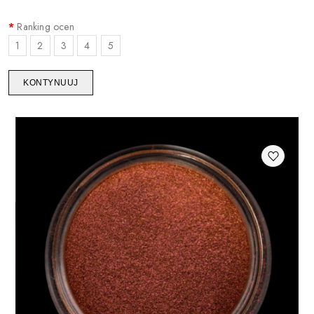
Ranking ocen
1
2
3
4
5
KONTYNUUJ