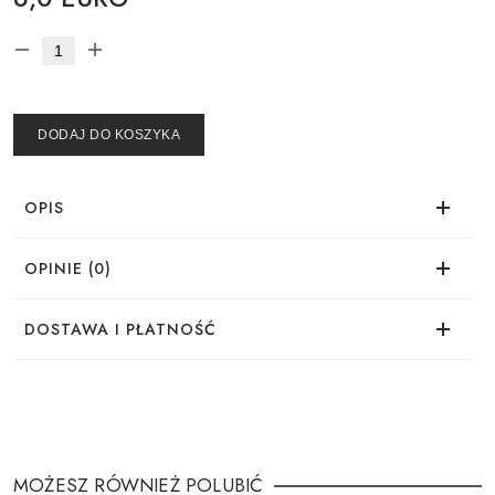
DODAJ DO KOSZYKA
OPIS
OPINIE (0)
Brak opinii dla tego produktu.
DOSTAWA I PŁATNOŚĆ
DOSTAWA
Zamówienie można złożyć w wygodny sposób:
MOŻESZ RÓWNIEŻ POLUBIĆ