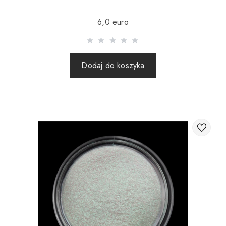
Wysyłka realizowana jest po 100% przedpłacie za towar
6,0 euro
wraz z kosztami wysyłki (paczki zagraniczne za pobraniem
nie są wysyłane).
Wysyłanie paczek za granicę odbywa się 2 razy w tygodniu.
Dodaj do koszyka
Po wysłaniu zamówienia otrzymujesz numer Tracking, za
pomocą którego możesz śledzić przesyłkę.
Wysyłając zamówienie za granicę za pośrednictwem
przewoźnika, sklep internetowy nie ponosi
odpowiedzialności za bezpieczeństwo i integralność
przesyłki.