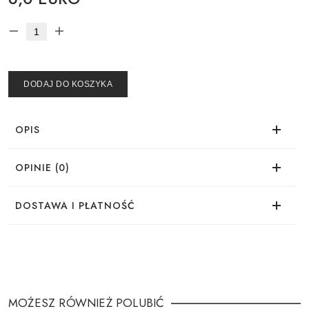
DODAJ DO KOSZYKA
OPIS
OPINIE (0)
Brak opinii dla tego produktu.
DOSTAWA I PŁATNOŚĆ
DOSTAWA
Zamówienie można złożyć w wygodny sposób:
MOŻESZ RÓWNIEŻ POLUBIĆ