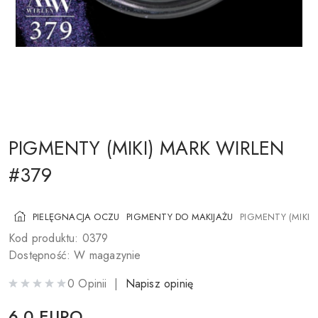
KOSMETYKI DO POLICZKÓW
PĘDZLE DO MAKIJAŻU
AKCESORIA
BLOG
KONTAKTY
PIGMENTY (MIKI) MARK WIRLEN
#379
UA
RU
PL
EN
PIELĘGNACJA OCZU
PIGMENTY DO MAKIJAŻU
PIGMENTY (MIKI)
Kod produktu: 0379
Dostępność: W magazynie
0 Opinii |
Napisz opinię
6,0 EURO