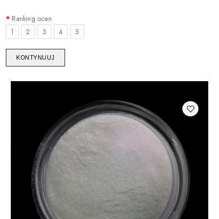
Ranking ocen
1
2
3
4
5
KONTYNUUJ