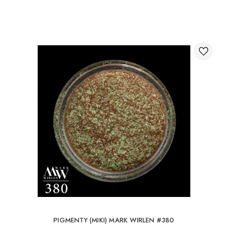
Poprzez koszyk na stronie internetowej;
Międzynarodowa dostawa zamówień
Możesz zamówić dostawę zamówienia za granicę.
Dostępne metody dostawy paczek międzynarodowych:
Dostawa międzynarodowa przez UkrPochta;
Dostawa międzynarodowa przez New Post / Nova Post
(Polska, Mołdawia, Niemcy, Czechy, Litwa, Rumunia,
Słowacja, Estonia, Łotwa, Węgry, Włochy, Wielka Brytania,
Hiszpania).
Darmowa dostawa jest możliwa dla zamówień
powyżej 80Є
Przy zamówieniu do 80Є koszt dostawy wynosi 16Є.
PIGMENTY (MIKI) MARK WIRLEN #380