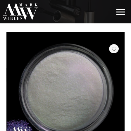
EUR
BEST SELLERS
KOSMETYKI DO WŁOSÓW
PIELĘGNACJA OCZU
KOSMETYKI DO BRWI
KOSMETYKI DO UST
KOSMETYKI DO TWARZY