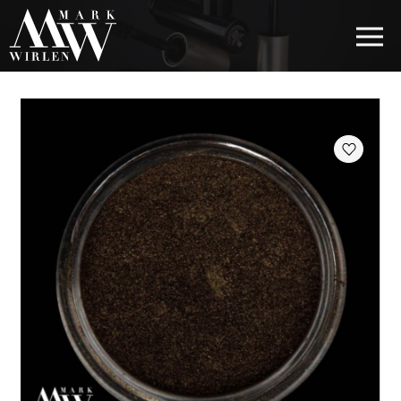
EUR
BEST SELLERS
KOSMETYKI DO WŁOSÓW
PIELĘGNACJA OCZU
KOSMETYKI DO BRWI
KOSMETYKI DO UST
KOSMETYKI DO TWARZY