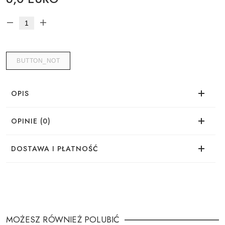
BUTTON_NOT
OPIS
OPINIE (0)
Brak opinii dla tego produktu.
DOSTAWA I PŁATNOŚĆ
DOSTAWA
Zamówienie można złożyć w wygodny sposób:
MOŻESZ RÓWNIEŻ POLUBIĆ