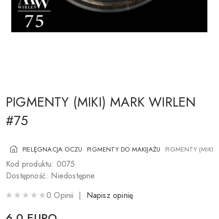
KOSMETYKI DO POLICZKÓW
PĘDZLE DO MAKIJAŻU
AKCESORIA
BLOG
KONTAKTY
PIGMENTY (MIKI) MARK WIRLEN
#75
UA
RU
PL
EN
PIELĘGNACJA OCZU
PIGMENTY DO MAKIJAŻU
PIGMENTY (MIKI)
Kod produktu: 0075
Dostępność: Niedostępne
0 Opinii |
Napisz opinię
6,0 EURO