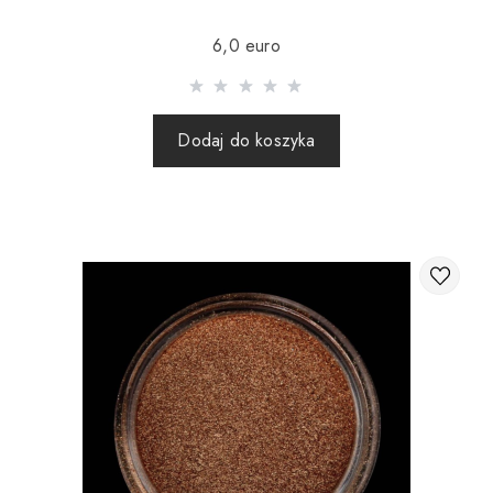
Wysyłka realizowana jest po 100% przedpłacie za towar
6,0 euro
wraz z kosztami wysyłki (paczki zagraniczne za pobraniem
nie są wysyłane).
Wysyłanie paczek za granicę odbywa się 2 razy w tygodniu.
Dodaj do koszyka
Po wysłaniu zamówienia otrzymujesz numer Tracking, za
pomocą którego możesz śledzić przesyłkę.
Wysyłając zamówienie za granicę za pośrednictwem
przewoźnika, sklep internetowy nie ponosi
odpowiedzialności za bezpieczeństwo i integralność
przesyłki.