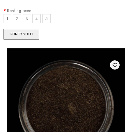
Ranking ocen
1
2
3
4
5
KONTYNUUJ