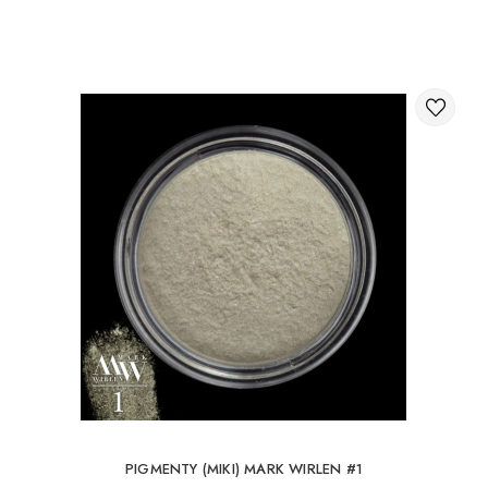
Poprzez koszyk na stronie internetowej;
Międzynarodowa dostawa zamówień
Możesz zamówić dostawę zamówienia za granicę.
Dostępne metody dostawy paczek międzynarodowych:
Dostawa międzynarodowa przez UkrPochta;
Dostawa międzynarodowa przez New Post / Nova Post
(Polska, Mołdawia, Niemcy, Czechy, Litwa, Rumunia,
Słowacja, Estonia, Łotwa, Węgry, Włochy, Wielka Brytania,
Hiszpania).
Darmowa dostawa jest możliwa dla zamówień
powyżej 80Є
Przy zamówieniu do 80Є koszt dostawy wynosi 16Є.
PIGMENTY (MIKI) MARK WIRLEN #1