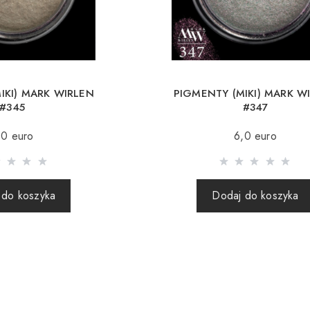
Niemcy, Czechy, Lit
Brytania, Hiszpania).
Darmowa dos
Przy zamówi
IKI) MARK WIRLEN
PIGMENTY (MIKI) MARK W
#345
#347
Wysyłka realizowana
,0 euro
6,0 euro
(paczki zagraniczne
Wysyłanie paczek za
zamówienia otrzymuj
 do koszyka
Dodaj do koszyka
przesyłkę.
Wysyłając zamówie
internetowy nie p
przesyłki.