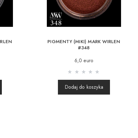
wa, Rumunia, Słowacja, Estonia, Łotwa, Węgry, Włochy, Wielka
tawa jest możliwa dla zamówień powyżej 80Є
eniu do 80Є koszt dostawy wynosi 16Є.
IRLEN
PIGMENTY (MIKI) MARK WIRLEN
#348
 jest po 100% przedpłacie za towar wraz z kosztami wysyłki
6,0 euro
 za pobraniem nie są wysyłane).
 granicę odbywa się 2 razy w tygodniu. Po wysłaniu
esz numer Tracking, za pomocą którego możesz śledzić
Dodaj do koszyka
nie za granicę za pośrednictwem przewoźnika, sklep
onosi odpowiedzialności za bezpieczeństwo i integralność