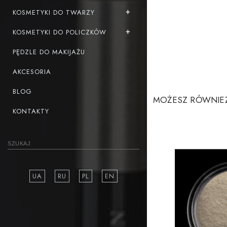
KOSMETYKI DO TWARZY
KOSMETYKI DO POLICZKÓW
PĘDZLE DO MAKIJAŻU
AKCESORIA
BLOG
MOŻESZ RÓWNIEŻ
KONTAKTY
UA
RU
PL
EN