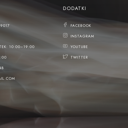
DODATKI
79017
FACEBOOK
INSTAGRAM
TEK: 10:00–19:00
YOUTUBE
:00
TWITTER
48
IL.COM