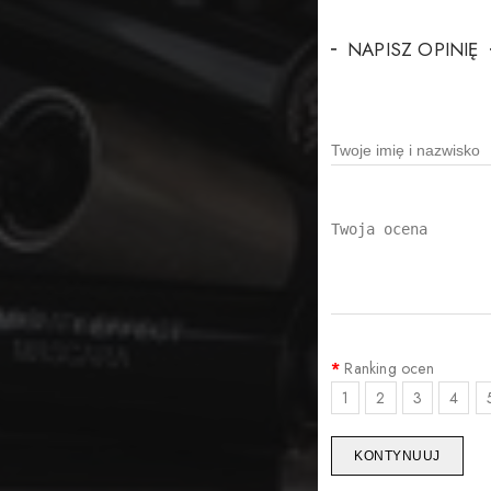
NAPISZ OPINIĘ
Ranking ocen
1
2
3
4
KONTYNUUJ