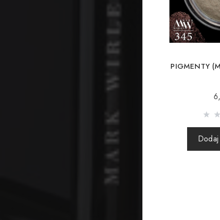
PIGMENTY (M
6
Dodaj