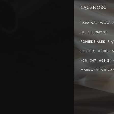
ŁĄCZNOŚĆ
UKRAINA, LWÓW, 
UL. ZIELONY 35
PONIEDZIAŁEK–PIĄ
SOBOTA: 10:00–15
+38 (067) 668 24 
MARKWIRLEN@GMA