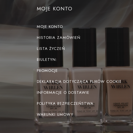
MOJE KONTO
MOJE KONTO
HISTORIA ZAMÓWIEŃ
LISTA ŻYCZEŃ
BIULETYN:
PROMOCJE
DEKLARACJA DOTYCZĄCA PLIKÓW COOKIE
INFORMACJE O DOSTAWIE
POLITYKA BEZPIECZEŃSTWA
WARUNKI UMOWY